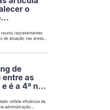
s articula
alecer o
o
, reuniu representantes
tes de atuação nas áreas
 social
ing de
 entre as
 e é a 4ª no
ado reflete eficiência da
 na administração