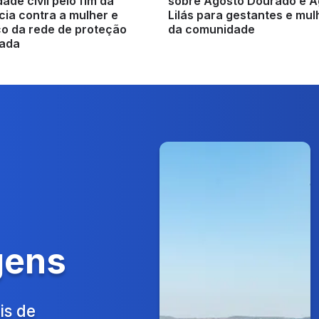
ade civil pelo fim da
sobre Agosto Dourado e A
cia contra a mulher e
Lilás para gestantes e mu
ço da rede de proteção
da comunidade
rada
gens
is de