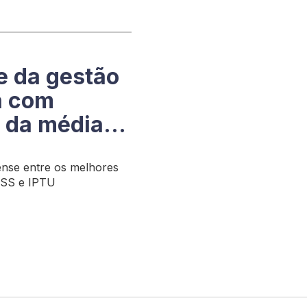
te da gestão
ra com
 da média
ense entre os melhores
ISS e IPTU