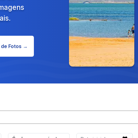
 Imagens
ais.
 de Fotos →