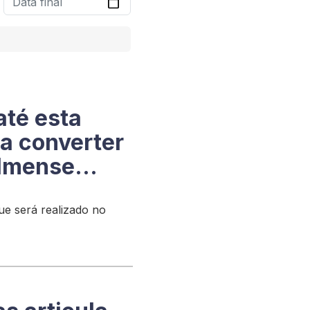
até esta
ra converter
almense
ue será realizado no