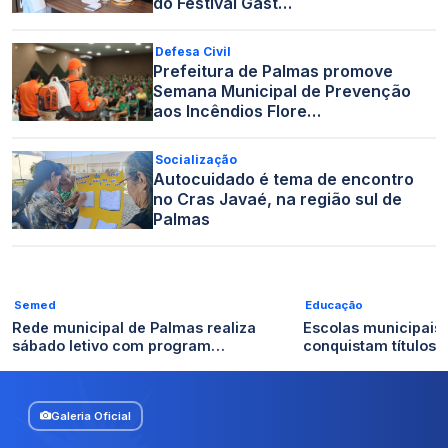
do Festival Gast…
Defesa Civil
Prefeitura de Palmas promove
Semana Municipal de Prevenção
aos Incêndios Flore…
Socialização
Autocuidado é tema de encontro
no Cras Javaé, na região sul de
Palmas
Semed
Educação
Rede municipal de Palmas realiza
Escolas municipais
sábado letivo com program…
conquistam títulos n
Galeria Oficial