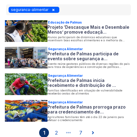
seguranca-alimentar
Educação de Palmas
Projeto ‘Descasque Mais e Desembale
Menos’ promove educaçã…
Alunos participaram de dinâmicas educativas que
incentivam boas escolhas alimentares e à melhoria da
aceitação do cardápio escolar
Segurança Alimentar
Prefeitura de Palmas participa de
evento sobre segurança a…
Evento reúne gestores públicos de diversas regiões do país
para troca de experiências e construção de políticas
alimentares sustentáveis
Segurança Alimentar
Prefeitura de Palmas inicia
recebimento e distribuição de …
Famílias identificadas em situação de vulnerabilidade
receberão cestas de alimentos
Segurança Alimentar
Prefeitura de Palmas prorroga prazo
para credenciamento de…
Agricultores familiares têm até o dia 22 de janeiro para
efetuar o credenciamento
1
2
7